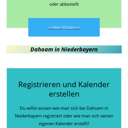
oder abbestellt
>>Hier Klicken<<
Dahoam in Niederbayern
Registrieren und Kalender
erstellen
Du willst wissen wie man sich bei Dahoam in
Niederbayern registriert oder wie man sich seinen
eigenen Kalender erstellt?